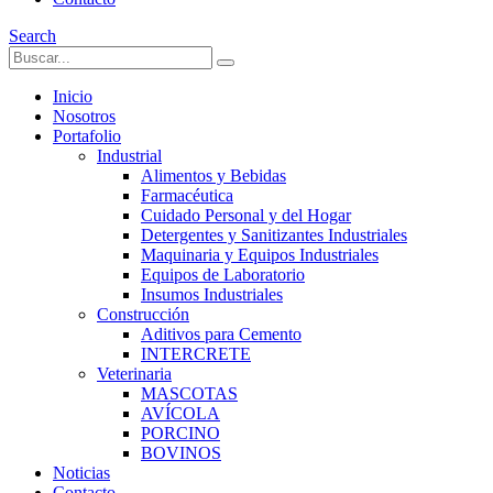
Search
Inicio
Nosotros
Portafolio
Industrial
Alimentos y Bebidas
Farmacéutica
Cuidado Personal y del Hogar
Detergentes y Sanitizantes Industriales
Maquinaria y Equipos Industriales
Equipos de Laboratorio
Insumos Industriales
Construcción
Aditivos para Cemento
INTERCRETE
Veterinaria
MASCOTAS
AVÍCOLA
PORCINO
BOVINOS
Noticias
Contacto